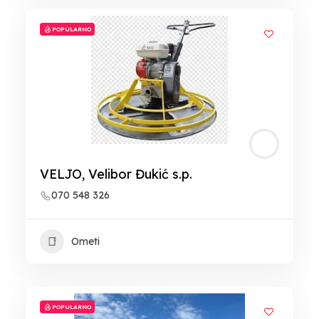
POPULARNO
VELJO, Velibor Đukić s.p.
070 548 326
Ometi
POPULARNO