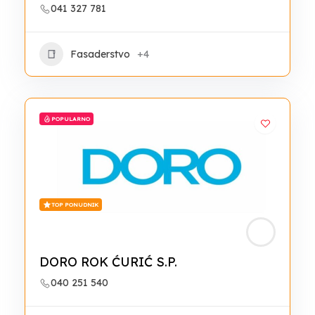
041 327 781
Fasaderstvo
+4
POPULARNO
TOP PONUDNIK
DORO ROK ĆURIĆ S.P.
040 251 540