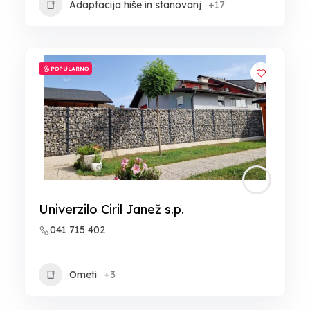
Adaptacija hiše in stanovanj
+17
POPULARNO
Univerzilo Ciril Janež s.p.
041 715 402
Ometi
+3