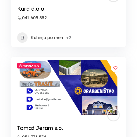
Kard d.o.o.
041 605 852
Kuhinja po meri
+2
POPULARNO
Tomaž Jeram s.p.