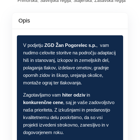
Primorska
,
Savinjska regija
,
Štajerska
,
Zasavska regija
Opis
V podjetju
ZGD Žan Pogorelec s.p.
, vam
nudimo celovite storitve na področju adaptacij
hiš in stanovanj, izkopov in zemeljskih del,
polaganja tlakov, izdelave ometov, gradnje
opornih zidov in škarp, urejanja okolice,
montaže ograj ter tlakovanja.
Zagotavljamo vam
hiter odziv
in
konkurenčne cene
, saj je vaše zadovoljstvo
naša prioriteta. Z izkušnjami in predanostjo
kvalitetnemu delu poskrbimo, da so vsi
projekti izvedeni strokovno, zanesljivo in v
dogovorjenem roku.