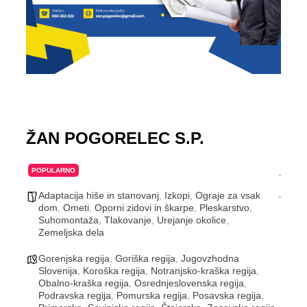
ŽAN POGORELEC S.P.
POPULARNO
Adaptacija hiše in stanovanj
,
Izkopi
,
Ograje za vsak
dom
,
Ometi
,
Oporni zidovi in škarpe
,
Pleskarstvo
,
Suhomontaža
,
Tlakovanje
,
Urejanje okolice
,
Zemeljska dela
Gorenjska regija
,
Goriška regija
,
Jugovzhodna
Slovenija
,
Koroška regija
,
Notranjsko-kraška regija
,
Obalno-kraška regija
,
Osrednjeslovenska regija
,
Podravska regija
,
Pomurska regija
,
Posavska regija
,