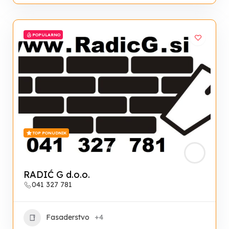
POPULARNO
TOP PONUDNIK
RADIĆ G d.o.o.
041 327 781
Fasaderstvo
+4