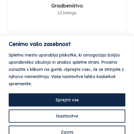
Gradbeništvo
12
listings
Cenimo vašo zasebnost
Spletno mesto uporablja piškotke, ki omogočajo boljšo
Stavbno pohištvo
uporabniško izkušnjo in analizo spletne strani. Prosimo
12
listings
označite s klikom na gumb »Sprejmi vse«, če se strinjate z
njihovo namestitvijo. Vaše nastavitve lahko kadarkoli
spremenite.
Sprejmi vse
Talne obloge
Nastavitve
12
listings
Zavrni