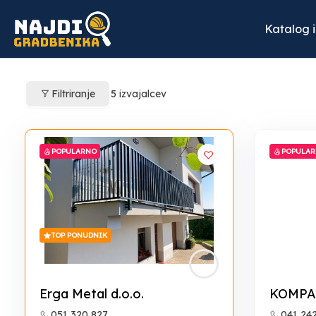
Skip
to
Katalog 
content
Filtriranje
5
izvajalcev
POPULARNO
POPULA
TOP PONUDNIK
Erga Metal d.o.o.
KOMPA 
051 320 827
041 24