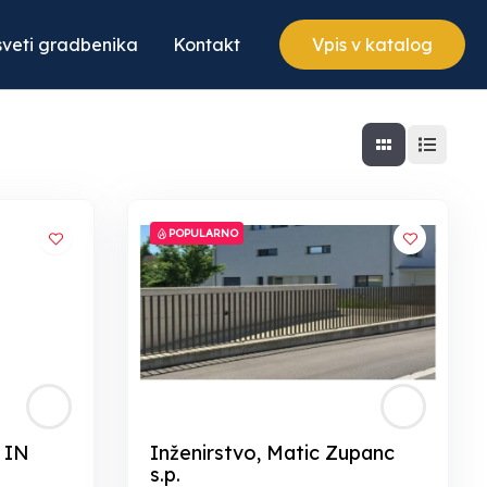
veti gradbenika
Kontakt
Vpis v katalog
POPULARNO
 IN
Inženirstvo, Matic Zupanc
s.p.