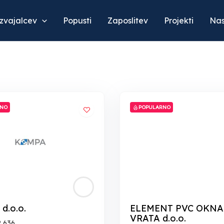
izvajalcev
Popusti
Zaposlitev
Projekti
Nas
RNO
POPULARNO
d.o.o.
ELEMENT PVC OKNA
VRATA d.o.o.
2 636