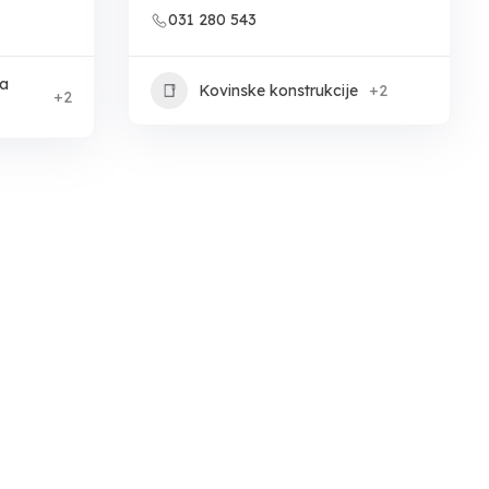
031 280 543
ka
Kovinske konstrukcije
+2
+2