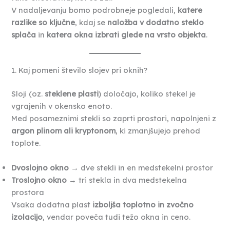
V nadaljevanju bomo podrobneje pogledali,
katere
razlike so ključne
, kdaj se
naložba v dodatno steklo
splača
in
katera okna izbrati glede na vrsto objekta
.
1. Kaj pomeni število slojev pri oknih?
Sloji (oz.
steklene plasti
) določajo, koliko stekel je
vgrajenih v okensko enoto.
Med posameznimi stekli so zaprti prostori, napolnjeni z
argon plinom ali kryptonom
, ki zmanjšujejo prehod
toplote.
Dvoslojno okno
→ dve stekli in en medstekelni prostor
Troslojno okno
→ tri stekla in dva medstekelna
prostora
Vsaka dodatna plast
izboljša toplotno in zvočno
izolacijo
, vendar poveča tudi težo okna in ceno.