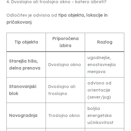
4. Dvoslojno ali troslojno okno – katero izbrati?
Odločitev je odvisna od
tipa objekta, lokacije in
pričakovanj
.
Priporočena
Tip objekta
Razlog
izbira
ugodnejše,
Starejša hiša,
Dvoslojno okno
enostavnejša
delna prenova
menjava
odvisno od
Stanovanjski
Dvoslojno ali
orientacije
blok
troslojno
(sever/jug)
boljša
Novogradnja
Troslojno okno
energetska
učinkovitost