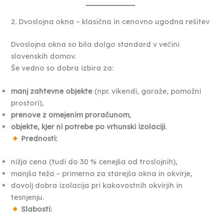
2. Dvoslojna okna – klasična in cenovno ugodna rešitev
Dvoslojna okna so bila dolgo standard v večini
slovenskih domov.
Še vedno so dobra izbira za:
manj zahtevne objekte
(npr. vikendi, garaže, pomožni
prostori),
prenove z omejenim proračunom
,
objekte, kjer ni potrebe po vrhunski izolaciji
.
Prednosti:
nižja cena (tudi do 30 % cenejša od troslojnih),
manjša teža – primerna za starejša okna in okvirje,
dovolj dobra izolacija pri kakovostnih okvirjih in
tesnjenju.
Slabosti: