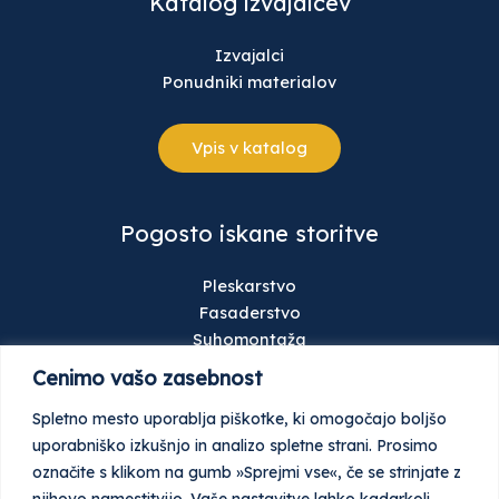
Katalog izvajalcev
Izvajalci
Ponudniki materialov
Vpis v katalog
Pogosto iskane storitve
Pleskarstvo
Fasaderstvo
Suhomontaža
Talne obloge
Cenimo vašo zasebnost
Gradbeništvo
Spletno mesto uporablja piškotke, ki omogočajo boljšo
Keramičarstvo
uporabniško izkušnjo in analizo spletne strani. Prosimo
Stavbno pohištvo
označite s klikom na gumb »Sprejmi vse«, če se strinjate z
Ometi
njihovo namestitvijo. Vaše nastavitve lahko kadarkoli