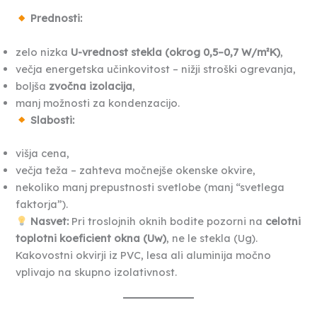
Prednosti:
zelo nizka
U-vrednost stekla (okrog 0,5–0,7 W/m²K)
,
večja energetska učinkovitost – nižji stroški ogrevanja,
boljša
zvočna izolacija
,
manj možnosti za kondenzacijo.
Slabosti:
višja cena,
večja teža – zahteva močnejše okenske okvire,
nekoliko manj prepustnosti svetlobe (manj “svetlega
faktorja”).
Nasvet:
Pri troslojnih oknih bodite pozorni na
celotni
toplotni koeficient okna (Uw)
, ne le stekla (Ug).
Kakovostni okvirji iz PVC, lesa ali aluminija močno
vplivajo na skupno izolativnost.