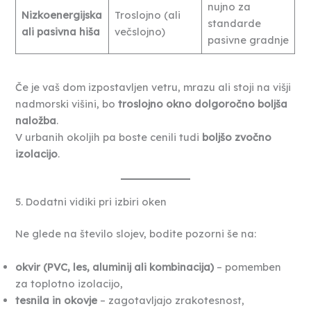
nujno za
Nizkoenergijska
Troslojno (ali
standarde
ali pasivna hiša
večslojno)
pasivne gradnje
Če je vaš dom izpostavljen vetru, mrazu ali stoji na višji
nadmorski višini, bo
troslojno okno dolgoročno boljša
naložba
.
V urbanih okoljih pa boste cenili tudi
boljšo zvočno
izolacijo
.
5. Dodatni vidiki pri izbiri oken
Ne glede na število slojev, bodite pozorni še na:
okvir (PVC, les, aluminij ali kombinacija)
– pomemben
za toplotno izolacijo,
tesnila in okovje
– zagotavljajo zrakotesnost,