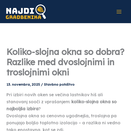
Skip
to
content
Koliko-slojna okna so dobra?
Razlike med dvoslojnimi in
troslojnimi okni
13. novembra, 2025
/
Stavbno pohištvo
Pri izbiri novih oken se večina lastnikov hiš ali
stanovanj sooči z vprašanjem:
koliko-slojna okna so
najboljša izbira
?
Dvoslojna okna so cenovno ugodnejša, troslojna pa
ponujajo boljšo toplotno izolacijo – a razlika ni vedno
tako enostavna, kot se zdi.