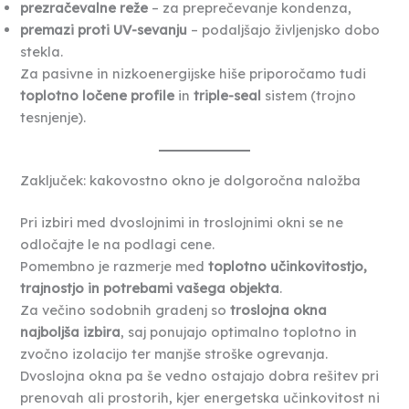
prezračevalne reže
– za preprečevanje kondenza,
premazi proti UV-sevanju
– podaljšajo življenjsko dobo
stekla.
Za pasivne in nizkoenergijske hiše priporočamo tudi
toplotno ločene profile
in
triple-seal
sistem (trojno
tesnjenje).
Zaključek: kakovostno okno je dolgoročna naložba
Pri izbiri med dvoslojnimi in troslojnimi okni se ne
odločajte le na podlagi cene.
Pomembno je razmerje med
toplotno učinkovitostjo,
trajnostjo in potrebami vašega objekta
.
Za večino sodobnih gradenj so
troslojna okna
najboljša izbira
, saj ponujajo optimalno toplotno in
zvočno izolacijo ter manjše stroške ogrevanja.
Dvoslojna okna pa še vedno ostajajo dobra rešitev pri
prenovah ali prostorih, kjer energetska učinkovitost ni