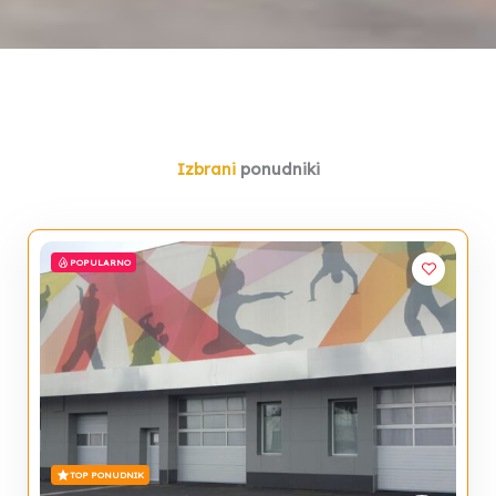
Izbrani
ponudniki
POPULARNO
TOP PONUDNIK