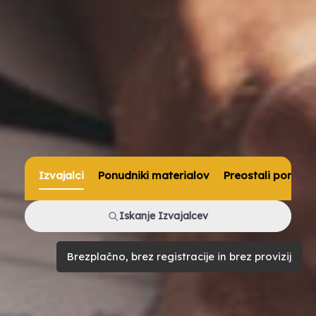
Izvajalci
Ponudniki materialov
Preostali ponudni
Iskanje Izvajalcev