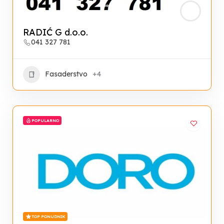
RADIĆ G d.o.o.
041 327 781
Fasaderstvo
+4
POPULARNO
TOP PONUDNIK