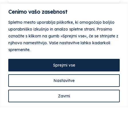
Cenimo vašo zasebnost
Spletno mesto uporablja piškotke, ki omogočajo boljšo
uporabniško izkušnjo in analizo spletne strani. Prosimo
Gradbeništvo
označite s klikom na gumb »Sprejmi vse«, če se strinjate z
12
listings
njihovo namestitvijo. Vaše nastavitve lahko kadarkoli
spremenite.
Sprejmi vse
Nastavitve
Urejanje okolice
11
listings
Zavrni