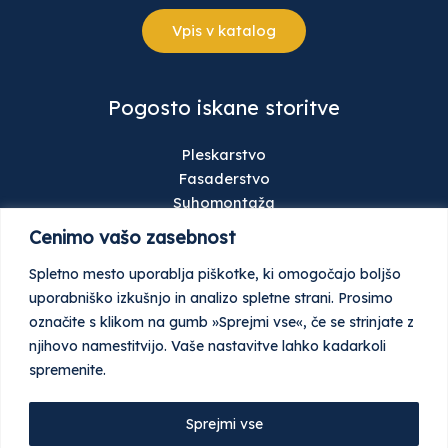
Vpis v katalog
Pogosto iskane storitve
Pleskarstvo
Fasaderstvo
Suhomontaža
Talne obloge
Cenimo vašo zasebnost
Gradbeništvo
Spletno mesto uporablja piškotke, ki omogočajo boljšo
Keramičarstvo
uporabniško izkušnjo in analizo spletne strani. Prosimo
Stavbno pohištvo
označite s klikom na gumb »Sprejmi vse«, če se strinjate z
Ometi
njihovo namestitvijo. Vaše nastavitve lahko kadarkoli
Tlaki
spremenite.
Garažna in industrijska vrata
Sprejmi vse