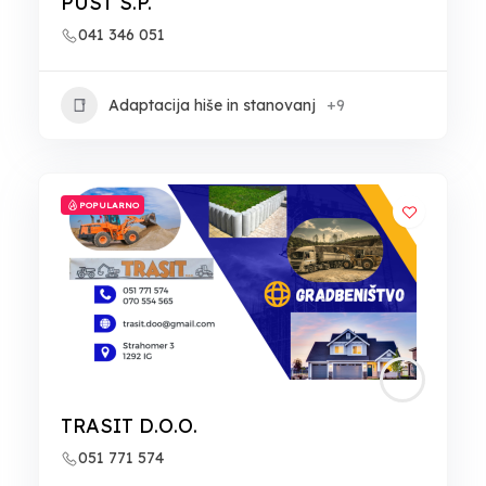
PUST S.P.
041 346 051
Adaptacija hiše in stanovanj
+9
POPULARNO
TRASIT D.O.O.
051 771 574