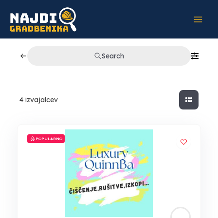
Skip
to
content
Search
4
izvajalcev
POPULARNO