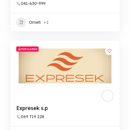
041-630-999
Ometi
+2
POPULARNO
Expresek s.p
069 719 228