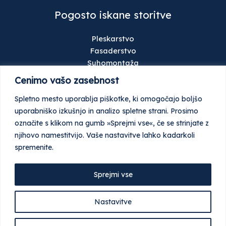
Pogosto iskane storitve
Pleskarstvo
Fasaderstvo
Suhomontaža
Talne obloge
Cenimo vašo zasebnost
Gradbeništvo
Spletno mesto uporablja piškotke, ki omogočajo boljšo
Keramičarstvo
uporabniško izkušnjo in analizo spletne strani. Prosimo
Stavbno pohištvo
označite s klikom na gumb »Sprejmi vse«, če se strinjate z
Ometi
njihovo namestitvijo. Vaše nastavitve lahko kadarkoli
Tlaki
spremenite.
Garažna in industrijska vrata
Sprejmi vse
© Vse pravice pridržane 2026 Najdi Gradbenika
Nastavitve
Pogoji poslovanja