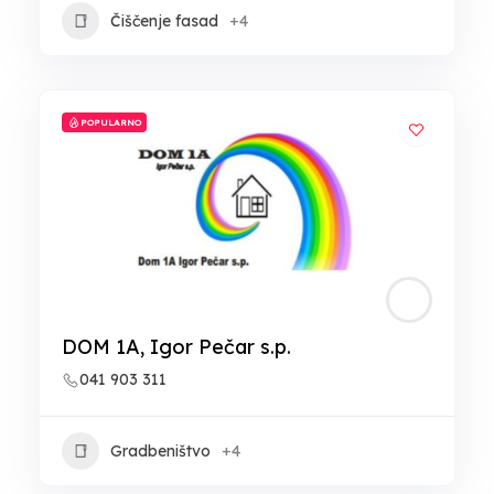
Čiščenje fasad
+4
POPULARNO
DOM 1A, Igor Pečar s.p.
041 903 311
Gradbeništvo
+4