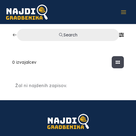
Skip
to
content
Search
0
izvajalcev
Žal ni najdenih zapisov.