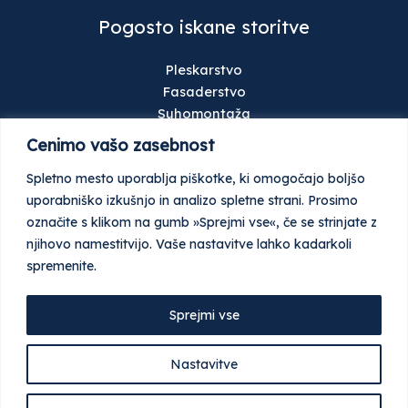
Pogosto iskane storitve
Pleskarstvo
Fasaderstvo
Suhomontaža
Talne obloge
Cenimo vašo zasebnost
Gradbeništvo
Spletno mesto uporablja piškotke, ki omogočajo boljšo
Keramičarstvo
uporabniško izkušnjo in analizo spletne strani. Prosimo
Stavbno pohištvo
označite s klikom na gumb »Sprejmi vse«, če se strinjate z
Ometi
njihovo namestitvijo. Vaše nastavitve lahko kadarkoli
Tlaki
spremenite.
Garažna in industrijska vrata
Sprejmi vse
© Vse pravice pridržane 2026 Najdi Gradbenika
Nastavitve
Pogoji poslovanja