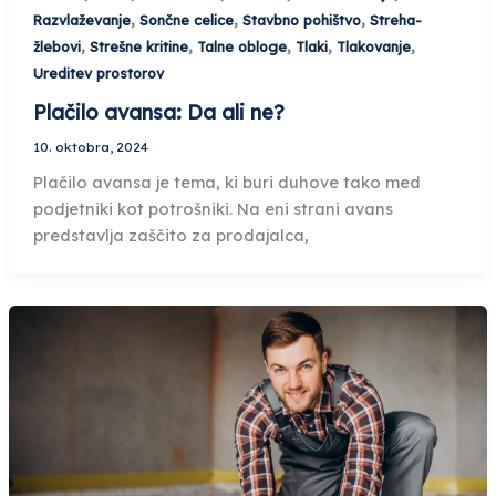
,
,
,
Razvlaževanje
Sončne celice
Stavbno pohištvo
Streha-
,
,
,
,
,
žlebovi
Strešne kritine
Talne obloge
Tlaki
Tlakovanje
Ureditev prostorov
Plačilo avansa: Da ali ne?
10. oktobra, 2024
Plačilo avansa je tema, ki buri duhove tako med
podjetniki kot potrošniki. Na eni strani avans
predstavlja zaščito za prodajalca,