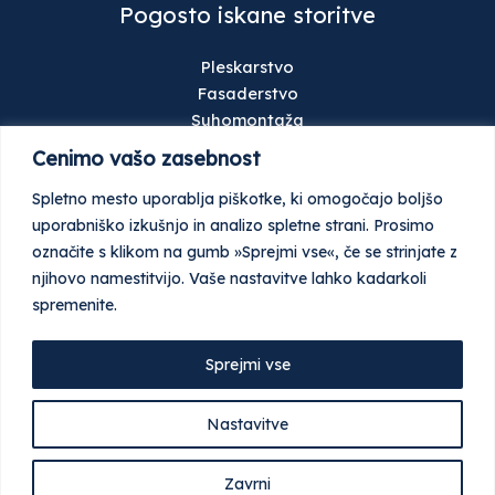
Pogosto iskane storitve
Pleskarstvo
Fasaderstvo
Suhomontaža
Talne obloge
Cenimo vašo zasebnost
Gradbeništvo
Spletno mesto uporablja piškotke, ki omogočajo boljšo
Keramičarstvo
uporabniško izkušnjo in analizo spletne strani. Prosimo
Stavbno pohištvo
označite s klikom na gumb »Sprejmi vse«, če se strinjate z
Ometi
njihovo namestitvijo. Vaše nastavitve lahko kadarkoli
Tlaki
spremenite.
Garažna in industrijska vrata
Sprejmi vse
© Vse pravice pridržane 2026 Najdi Gradbenika
Nastavitve
Pogoji poslovanja
Piškotki
Zavrni