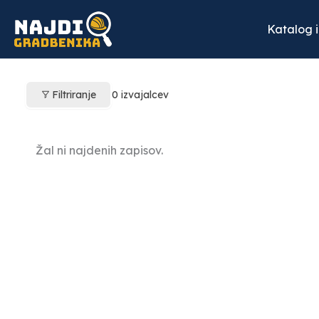
Skip
to
Katalog 
content
Filtriranje
0
izvajalcev
Žal ni najdenih zapisov.