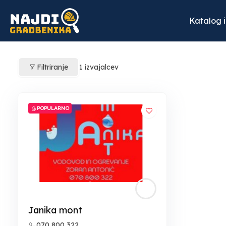
Skip
to
Katalog 
content
Filtriranje
1
izvajalcev
POPULARNO
Janika mont
070 800 322