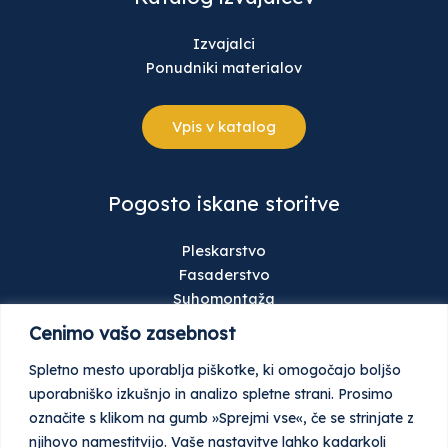
Izvajalci
Ponudniki materialov
Vpis v katalog
Pogosto iskane storitve
Pleskarstvo
Fasaderstvo
Suhomontaža
Talne obloge
Cenimo vašo zasebnost
Gradbeništvo
Spletno mesto uporablja piškotke, ki omogočajo boljšo
Keramičarstvo
uporabniško izkušnjo in analizo spletne strani. Prosimo
Stavbno pohištvo
označite s klikom na gumb »Sprejmi vse«, če se strinjate z
Ometi
njihovo namestitvijo. Vaše nastavitve lahko kadarkoli
Tlaki