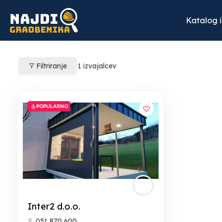
Skip
to
Katalog 
content
Filtriranje
1
izvajalcev
POPULARNO
Inter2 d.o.o.
051 870 600