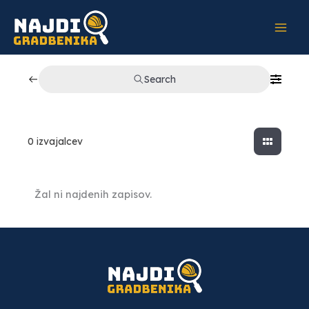
Skip
to
content
Search
0
izvajalcev
Žal ni najdenih zapisov.