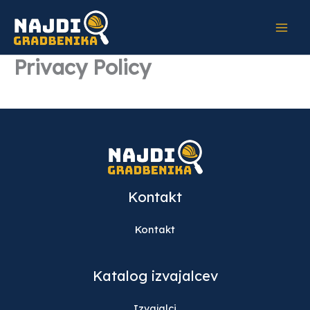
Skip
to
content
Privacy Policy
Kontakt
Kontakt
Katalog izvajalcev
Izvajalci