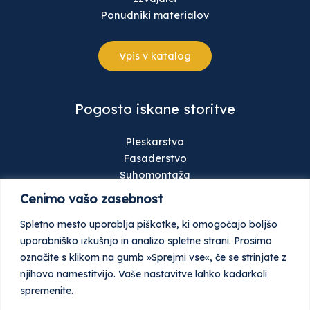
Ponudniki materialov
Vpis v katalog
Pogosto iskane storitve
Pleskarstvo
Fasaderstvo
Suhomontaža
Talne obloge
Cenimo vašo zasebnost
Gradbeništvo
Spletno mesto uporablja piškotke, ki omogočajo boljšo
Keramičarstvo
uporabniško izkušnjo in analizo spletne strani. Prosimo
Stavbno pohištvo
označite s klikom na gumb »Sprejmi vse«, če se strinjate z
Ometi
njihovo namestitvijo. Vaše nastavitve lahko kadarkoli
Tlaki
spremenite.
Garažna in industrijska vrata