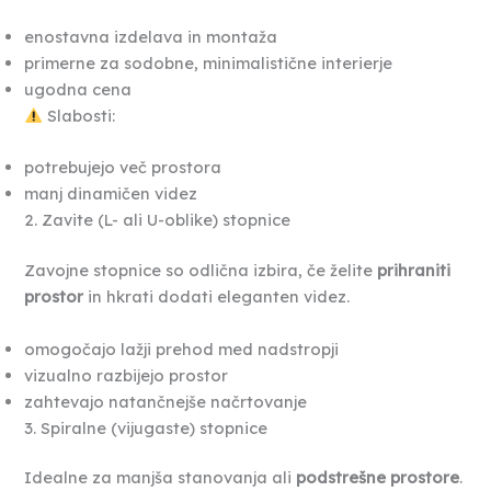
enostavna izdelava in montaža
primerne za sodobne, minimalistične interierje
ugodna cena
Slabosti:
potrebujejo več prostora
manj dinamičen videz
2. Zavite (L- ali U-oblike) stopnice
Zavojne stopnice so odlična izbira, če želite
prihraniti
prostor
in hkrati dodati eleganten videz.
omogočajo lažji prehod med nadstropji
vizualno razbijejo prostor
zahtevajo natančnejše načrtovanje
3. Spiralne (vijugaste) stopnice
Idealne za manjša stanovanja ali
podstrešne prostore
.