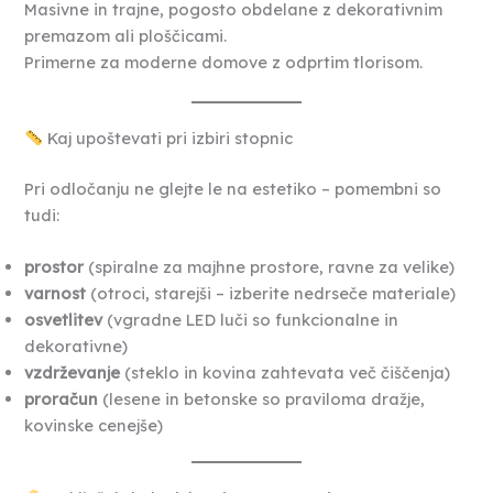
Masivne in trajne, pogosto obdelane z dekorativnim
premazom ali ploščicami.
Primerne za moderne domove z odprtim tlorisom.
Kaj upoštevati pri izbiri stopnic
Pri odločanju ne glejte le na estetiko – pomembni so
tudi:
prostor
(spiralne za majhne prostore, ravne za velike)
varnost
(otroci, starejši – izberite nedrseče materiale)
osvetlitev
(vgradne LED luči so funkcionalne in
dekorativne)
vzdrževanje
(steklo in kovina zahtevata več čiščenja)
proračun
(lesene in betonske so praviloma dražje,
kovinske cenejše)