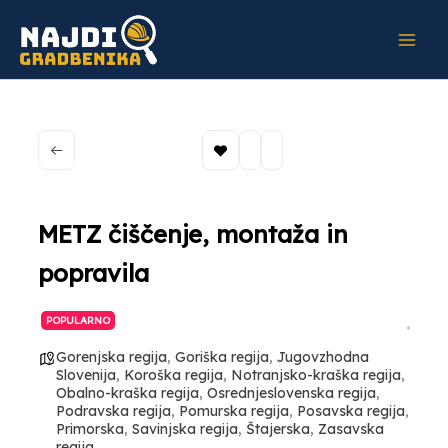
Skip
to
content
METZ čiščenje, montaža in
popravila
POPULARNO
Gorenjska regija
,
Goriška regija
,
Jugovzhodna
Slovenija
,
Koroška regija
,
Notranjsko-kraška regija
,
Obalno-kraška regija
,
Osrednjeslovenska regija
,
Podravska regija
,
Pomurska regija
,
Posavska regija
,
Primorska
,
Savinjska regija
,
Štajerska
,
Zasavska
regija