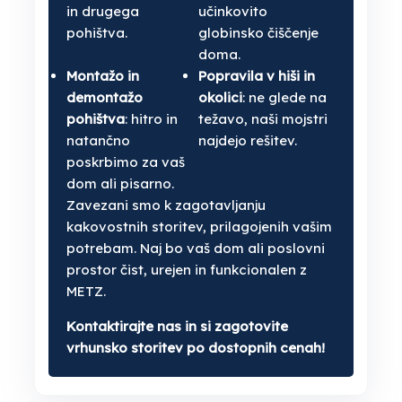
in drugega
učinkovito
pohištva.
globinsko čiščenje
doma.
Montažo in
Popravila v hiši in
demontažo
okolici
: ne glede na
pohištva
: hitro in
težavo, naši mojstri
natančno
najdejo rešitev.
poskrbimo za vaš
dom ali pisarno.
Zavezani smo k zagotavljanju
kakovostnih storitev, prilagojenih vašim
potrebam. Naj bo vaš dom ali poslovni
prostor čist, urejen in funkcionalen z
METZ.
Kontaktirajte nas in si zagotovite
vrhunsko storitev po dostopnih cenah!