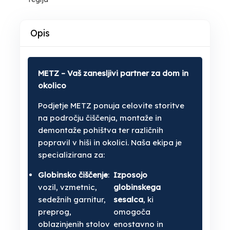
Opis
METZ – Vaš zanesljivi partner za dom in
okolico
Podjetje METZ ponuja celovite storitve
na področju čiščenja, montaže in
demontaže pohištva ter različnih
popravil v hiši in okolici. Naša ekipa je
specializirana za:
Globinsko čiščenje
:
Izposojo
vozil, vzmetnic,
globinskega
sedežnih garnitur,
sesalca
, ki
preprog,
omogoča
oblazinjenih stolov
enostavno in