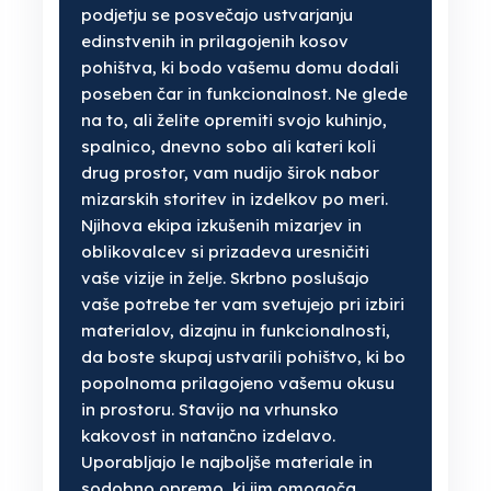
podjetju se posvečajo ustvarjanju
edinstvenih in prilagojenih kosov
pohištva, ki bodo vašemu domu dodali
poseben čar in funkcionalnost. Ne glede
na to, ali želite opremiti svojo kuhinjo,
spalnico, dnevno sobo ali kateri koli
drug prostor, vam nudijo širok nabor
mizarskih storitev in izdelkov po meri.
Njihova ekipa izkušenih mizarjev in
oblikovalcev si prizadeva uresničiti
vaše vizije in želje. Skrbno poslušajo
vaše potrebe ter vam svetujejo pri izbiri
materialov, dizajnu in funkcionalnosti,
da boste skupaj ustvarili pohištvo, ki bo
popolnoma prilagojeno vašemu okusu
in prostoru. Stavijo na vrhunsko
kakovost in natančno izdelavo.
Uporabljajo le najboljše materiale in
sodobno opremo, ki jim omogoča