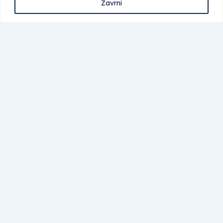
Zavrni
Kontakt
Kontakt
Katalog izvajalcev
Izvajalci
Ponudniki materialov
Vpis v katalog