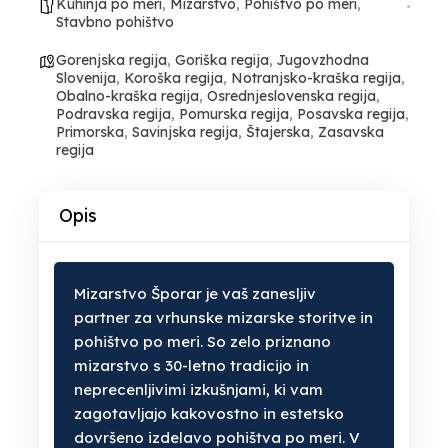
Kuhinja po meri
,
Mizarstvo
,
Pohištvo po meri
,
Stavbno pohištvo
Gorenjska regija
,
Goriška regija
,
Jugovzhodna
Slovenija
,
Koroška regija
,
Notranjsko-kraška regija
,
Obalno-kraška regija
,
Osrednjeslovenska regija
,
Podravska regija
,
Pomurska regija
,
Posavska regija
,
Primorska
,
Savinjska regija
,
Štajerska
,
Zasavska
regija
Opis
Mizarstvo Šporar je vaš zanesljiv
partner za vrhunske mizarske storitve in
pohištvo po meri. So zelo priznano
mizarstvo s 30-letno tradicijo in
neprecenljivimi izkušnjami, ki vam
zagotavljajo kakovostno in estetsko
dovršeno izdelavo pohištva po meri. V