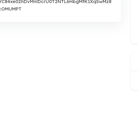
YC84xe02hDvMnlDcrU0T2NTL6HbgMfK1XqSwMz8
lcOMUMPT