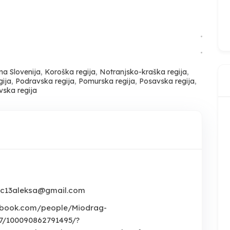
a Slovenija
,
Koroška regija
,
Notranjsko-kraška regija
,
gija
,
Podravska regija
,
Pomurska regija
,
Posavska regija
,
ska regija
ic13aleksa@gmail.com
ebook.com/people/Miodrag-
/100090862791495/?