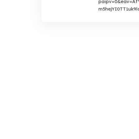
paipv=0&eav=Af
m5hejYI0TT1uk9