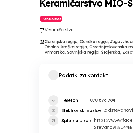
Keramičarstvo MIO-S
POPULARNO
Keramičarstvo
Gorenjska regija
,
Goriška regija
,
Jugovzhodn
Obalno-kraška regija
,
Osrednjeslovenska re
Primorska
,
Savinjska regija
,
Štajerska
,
Zasav
Podatki za kontakt
070 676 784
Telefon
akistevanov
Elektronski naslov
https://www.fac
Spletna stran
Stevanovi%C4%87