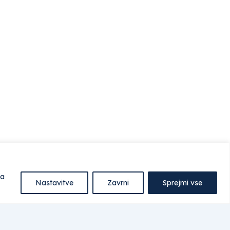
na
Nastavitve
Zavrni
Sprejmi vse