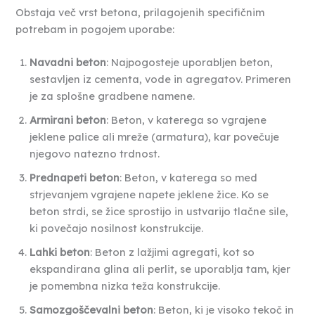
Obstaja več vrst betona, prilagojenih specifičnim
potrebam in pogojem uporabe:
Navadni beton
: Najpogosteje uporabljen beton,
sestavljen iz cementa, vode in agregatov. Primeren
je za splošne gradbene namene.
Armirani beton
: Beton, v katerega so vgrajene
jeklene palice ali mreže (armatura), kar povečuje
njegovo natezno trdnost.
Prednapeti beton
: Beton, v katerega so med
strjevanjem vgrajene napete jeklene žice. Ko se
beton strdi, se žice sprostijo in ustvarijo tlačne sile,
ki povečajo nosilnost konstrukcije.
Lahki beton
: Beton z lažjimi agregati, kot so
ekspandirana glina ali perlit, se uporablja tam, kjer
je pomembna nizka teža konstrukcije.
Samozgoščevalni beton
: Beton, ki je visoko tekoč in