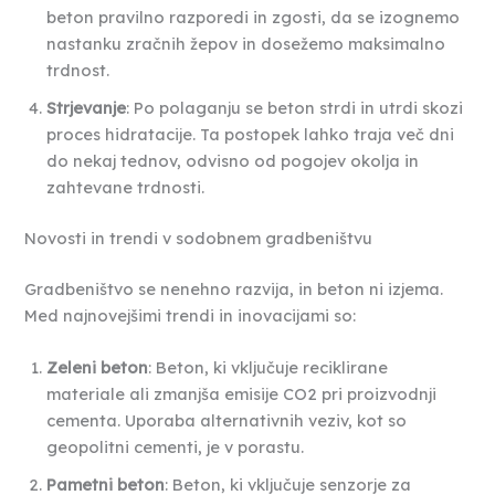
beton pravilno razporedi in zgosti, da se izognemo
nastanku zračnih žepov in dosežemo maksimalno
trdnost.
Strjevanje
: Po polaganju se beton strdi in utrdi skozi
proces hidratacije. Ta postopek lahko traja več dni
do nekaj tednov, odvisno od pogojev okolja in
zahtevane trdnosti.
Novosti in trendi v sodobnem gradbeništvu
Gradbeništvo se nenehno razvija, in beton ni izjema.
Med najnovejšimi trendi in inovacijami so:
Zeleni beton
: Beton, ki vključuje reciklirane
materiale ali zmanjša emisije CO2 pri proizvodnji
cementa. Uporaba alternativnih veziv, kot so
geopolitni cementi, je v porastu.
Pametni beton
: Beton, ki vključuje senzorje za