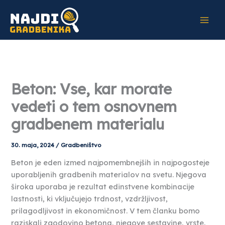
Skip
to
content
Beton: Vse, kar morate
vedeti o tem osnovnem
gradbenem materialu
30. maja, 2024
/
Gradbeništvo
Beton je eden izmed najpomembnejših in najpogosteje
uporabljenih gradbenih materialov na svetu. Njegova
široka uporaba je rezultat edinstvene kombinacije
lastnosti, ki vključujejo trdnost, vzdržljivost,
prilagodljivost in ekonomičnost. V tem članku bomo
raziskali zgodovino betona, njegove sestavine, vrste,