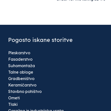
Pogosto iskane storitve
Pleskarstvo
Fasaderstvo
Suhomontaža
Talne obloge
Gradbeništvo
Keramičarstvo
Stavbno pohištvo
Ometi
Tlaki
Garažna in industrijska vrata