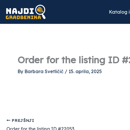
Skip
to
Katalog 
content
Order for the listing ID 
By
Barbara Svetličič
/
15. aprila, 2025
PREJŠNJI
Order for the listing ID #22053